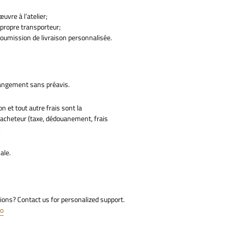
uvre à l’atelier;
e propre transporteur;
soumission de livraison personnalisée.
changement sans préavis.
on et tout autre frais sont la
l’acheteur (taxe, dédouanement, frais
.
nale.
ions? Contact us for personalized support.
lo