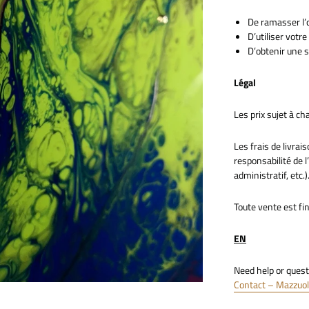
De ramasser l’œ
D’utiliser votr
D’obtenir une 
Légal
Les prix sujet à 
Les frais de livrais
responsabilité de 
administratif, etc.)
Toute vente est fi
EN
Need help or quest
Contact – Mazzuo