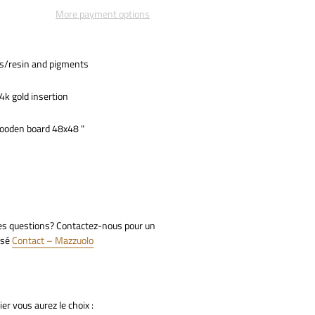
More payment options
s/resin and pigments
4k gold insertion
wooden board 48x48 "
des questions? Contactez-nous pour un
isé
Contact – Mazzuolo
er vous aurez le choix :