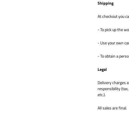
Shipping
At checkout you c
- To pick up the w
- Use your own car
- To obtain a perso
Legal
Delivery charges a
responsibility (ta
etc.).
All sales are final.