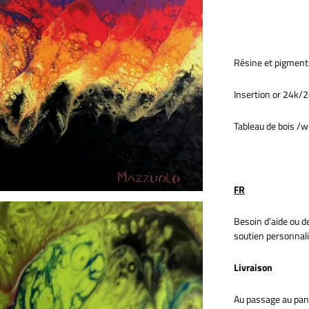
Résine et pigment
Insertion or 24k/2
Tableau de bois /
FR
Besoin d’aide ou 
soutien personnal
Livraison
Au passage au pani