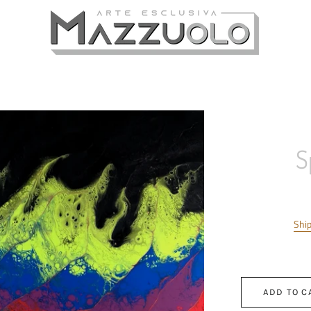
S
Shi
ADD TO C